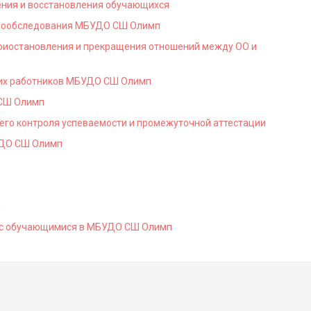
ения и восстановления обучающихся
амообследования МБУДО СШ Олимп
риостановления и прекращения отношений между ОО и
ких работников МБУДО СШ Олимп
СШ Олимп
его контроля успеваемости и промежуточной аттестации
УДО СШ Олимп
п
в с обучающимися в МБУДО СШ Олимп