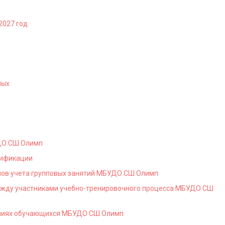
2027
год
ных
ДО СШ Олимп
лификации
лов учета групповых занятий МБУДО СШ Олимп
ежду участниками учебно-тренировочного процесса МБУДО СШ
аниях обучающихся МБУДО СШ Олимп