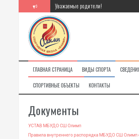
Перейти
Уважаемые родители!
к
содержимому
Алкоголь — путь в никуда
Решение спора без суда
Проголосуй за объекты благоустройст
ГЛАВНАЯ СТРАНИЦА
ВИДЫ СПОРТА
СВЕДЕНИ
СПОРТИВНЫЕ ОБЪЕКТЫ
КОНТАКТЫ
Документы
УСТАВ МБУДО СШ Олимп
Правила внутреннего распорядка МБУДО СШ Олимп с