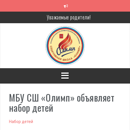
Перейти
к
содержимому
Уважаемые родители!
Алкоголь — путь в никуда
Решение спора без суда
Проголосуй за объекты благоустройства!
МБУ СШ «Олимп» объявляет
набор детей
Набор детей