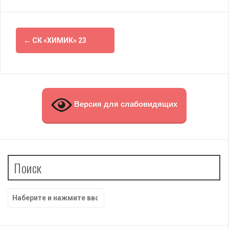
Навигация
←
СК «ХИМИК» 23
по
записям
Версия для слабовидящих
Поиск
Найти: