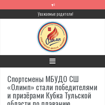
Перейти
к
содержимому
Уважаемые родители!
Алкоголь — путь в никуда
Решение спора без суда
Проголосуй за объекты благоустройства!
Спортсмены МБУДО СШ
«Олимп» стали победителями
и призёрами Кубка Тульской
области по плаванию