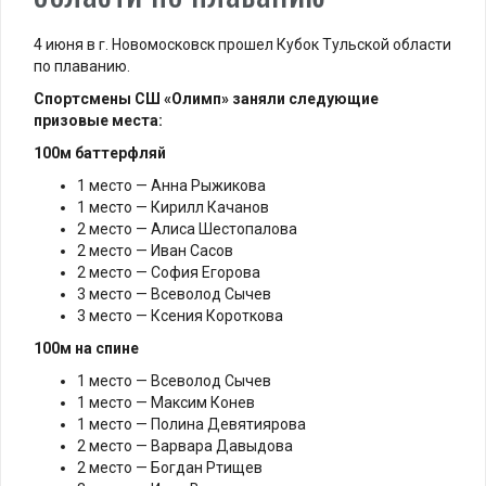
4 июня в г. Новомосковск прошел Кубок Тульской области
по плаванию.
Спортсмены СШ «Олимп» заняли следующие
призовые места:
100м баттерфляй
1 место — Анна Рыжикова
1 место — Кирилл Качанов
2 место — Алиса Шестопалова
2 место — Иван Сасов
2 место — София Егорова
3 место — Всеволод Сычев
3 место — Ксения Короткова
100м на спине
1 место — Всеволод Сычев
1 место — Максим Конев
1 место — Полина Девятиярова
2 место — Варвара Давыдова
2 место — Богдан Ртищев