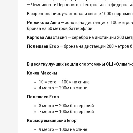
— Чемпионат и Первенство Центрального федерально
В соревнованиях участвовали свыше 1000 спортсмено
Рыжикова Анна
— золото на дистанциях: 100 метров
бронза на 50 метров баттерфляй.
Карпова Анастасия
— серебро на дистанции 200 мет
Полежаев Егор
— бронза на дистанции 200 метров б
В десятку лучших вошли спортсмены СШ «Олимп»:
Конев Максим
10 место — 100м на спине
4 место — 200м на спине
Полежаев Егор
3 место — 200м баттерфляй
7 место — 100м баттерфляй
Космодемьянский Егор
9 место — 100м на спине