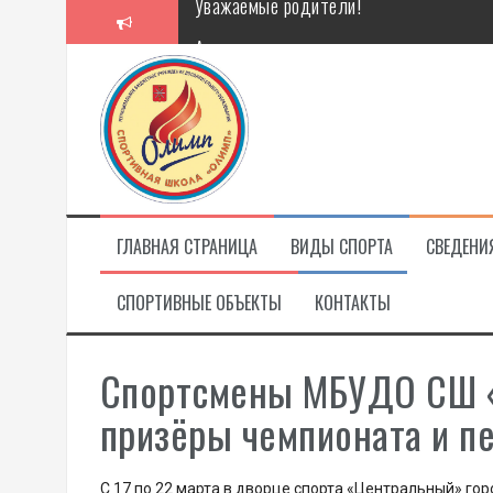
Перейти
Алкоголь — путь в никуда
к
содержимому
Решение спора без суда
Проголосуй за объекты благоустройст
Уважаемые родители!
ГЛАВНАЯ СТРАНИЦА
ВИДЫ СПОРТА
СВЕДЕНИ
СПОРТИВНЫЕ ОБЪЕКТЫ
КОНТАКТЫ
Спортсмены МБУДО СШ «
призёры чемпионата и п
С 17 по 22 марта в дворце спорта «Центральный» г