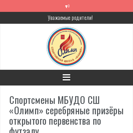
Перейти
к
содержимому
Уважаемые родители!
Алкоголь — путь в никуда
Решение спора без суда
Проголосуй за объекты благоустройства!
Спортсмены МБУДО СШ
«Олимп» серебряные призёры
открытого первенства по
футзалу