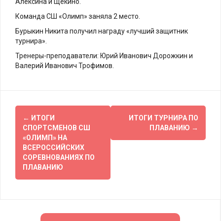
Алексина и Щёкино.
Команда СШ «Олимп» заняла 2 место.
Бурыкин Никита получил награду «лучший защитник
турнира».
Тренеры-преподаватели: Юрий Иванович Дорожкин и
Валерий Иванович Трофимов.
Навигация
←
ИТОГИ
ИТОГИ ТУРНИРА ПО
по
СПОРТСМЕНОВ СШ
ПЛАВАНИЮ
→
«ОЛИМП» НА
записям
ВСЕРОССИЙСКИХ
СОРЕВНОВАНИЯХ ПО
ПЛАВАНИЮ