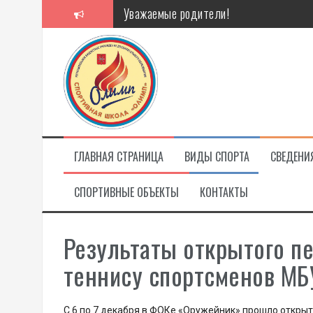
Перейти
Уважаемые родители!
к
содержимому
Алкоголь — путь в никуда
Решение спора без суда
Проголосуй за объекты благоустройст
ГЛАВНАЯ СТРАНИЦА
ВИДЫ СПОРТА
СВЕДЕНИ
СПОРТИВНЫЕ ОБЪЕКТЫ
КОНТАКТЫ
Результаты открытого п
теннису спортсменов М
С 6 по 7 декабря в ФОКе «Оружейник» прошло открыт