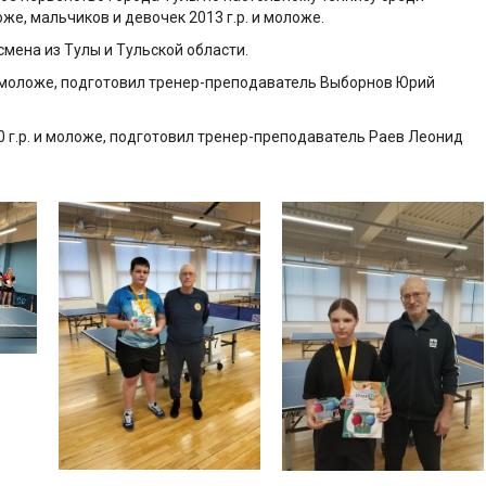
оже, мальчиков и девочек 2013 г.р. и моложе.
мена из Тулы и Тульской области.
и моложе, подготовил тренер-преподаватель Выборнов Юрий
0 г.р. и моложе, подготовил тренер-преподаватель Раев Леонид