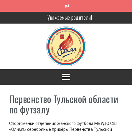
Перейти
к
содержимому
Уважаемые родители!
Алкоголь — путь в никуда
Решение спора без суда
Проголосуй за объекты благоустройства!
Первенство Тульской области
по футзалу
Спортсменки отделения женского футбола МБУДО СШ
«Олимп» серебряные призёры Первенства Тульской