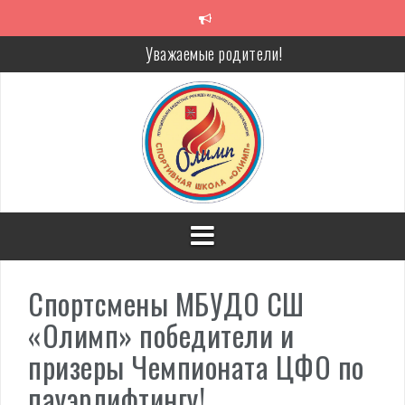
Перейти
к
содержимому
Уважаемые родители!
Алкоголь — путь в никуда
Решение спора без суда
Проголосуй за объекты благоустройства!
Спортсмены МБУДО СШ
«Олимп» победители и
призеры Чемпионата ЦФО по
пауэрлифтингу!