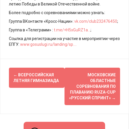
летию Победы в Великой Отечественной войне.
Более подробно с соревнованиями можно узнать:
Группа ВКонтакте «Кросс-Нации»:
vk.com/club232476450
;
Группа в «Телеграмм» :
t.me/+H5xGuRZ1a…
;
Ссылка для регистрации на участие в мероприятии через
ЕПГУ:
www.gosuslugi.ru/landing/sp….
Навигация
←
ВСЕРОССИЙСКАЯ
МОСКОВСКИЕ
по
ЛЕТНЯЯ ГИМНАЗИАДА
ОБЛАСТНЫЕ
СОРЕВНОВАНИЯ ПО
записям
ПЛАВАНИЮ RUZA-CUP
«РУССКИЙ СПРИНТ»
→