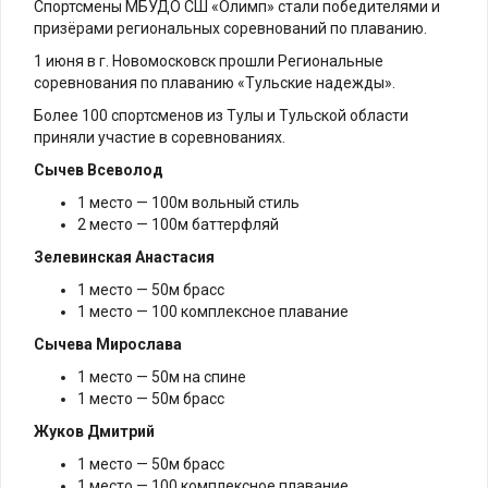
Спортсмены МБУДО СШ «Олимп» стали победителями и
призёрами региональных соревнований по плаванию.
1 июня в г. Новомосковск прошли Региональные
соревнования по плаванию «Тульские надежды».
Более 100 спортсменов из Тулы и Тульской области
приняли участие в соревнованиях.
Сычев Всеволод
1 место — 100м вольный стиль
2 место — 100м баттерфляй
Зелевинская Анастасия
1 место — 50м брасс
1 место — 100 комплексное плавание
Сычева Мирослава
1 место — 50м на спине
1 место — 50м брасс
Жуков Дмитрий
1 место — 50м брасс
1 место — 100 комплексное плавание