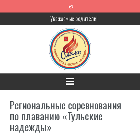
Перейти
к
содержимому
Уважаемые родители!
Алкоголь — путь в никуда
Решение спора без суда
Проголосуй за объекты благоустройства!
Региональные соревнования
по плаванию «Тульские
надежды»