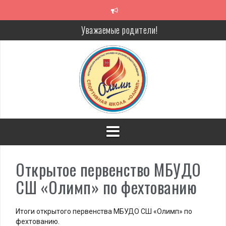
Перейти
к
содержимому
Уважаемые родители!
Алкоголь — путь в никуда
Решение спора без суда
Проголосуй за объекты благоустройства!
Открытое первенство МБУДО
СШ «Олимп» по фехтованию
Итоги открытого первенства МБУДО СШ «Олимп» по
фехтованию.