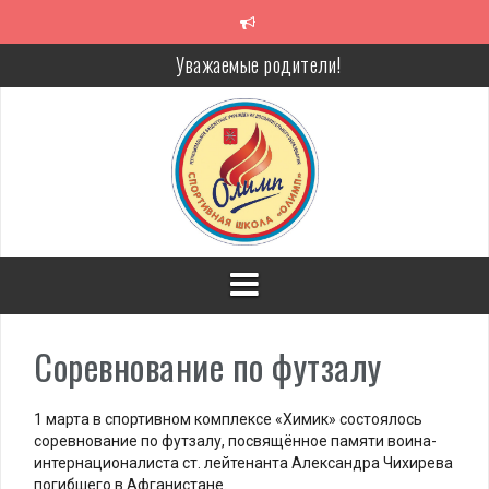
Перейти
к
содержимому
Уважаемые родители!
Алкоголь — путь в никуда
Решение спора без суда
Проголосуй за объекты благоустройства!
Соревнование по футзалу
1 марта в спортивном комплексе «Химик» состоялось
соревнование по футзалу, посвящённое памяти воина-
интернационалиста ст. лейтенанта Александра Чихирева
погибшего в Афганистане.