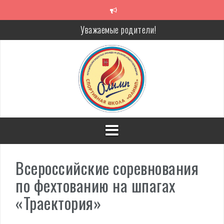
Перейти
к
содержимому
Уважаемые родители!
Алкоголь — путь в никуда
Решение спора без суда
Проголосуй за объекты благоустройства!
Всероссийские соревнования
по фехтованию на шпагах
«Траектория»