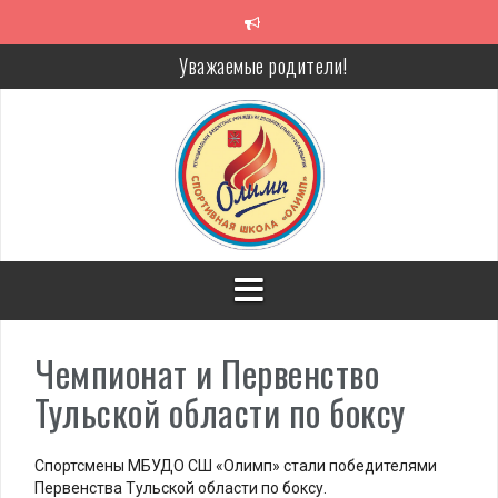
Перейти
к
содержимому
Уважаемые родители!
Алкоголь — путь в никуда
Решение спора без суда
Проголосуй за объекты благоустройства!
Чемпионат и Первенство
Тульской области по боксу
Спортсмены МБУДО СШ «Олимп» стали победителями
Первенства Тульской области по боксу.