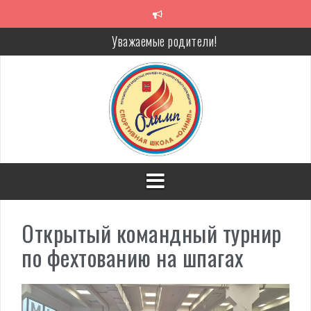
Перейти
к
содержимому
Уважаемые родители!
Алкоголь — путь в никуда
Решение спора без суда
Проголосуй за объекты благоустройства!
Открытый командный турнир
по фехтованию на шпагах