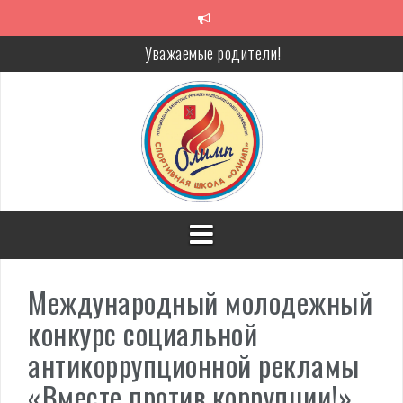
Перейти
к
содержимому
Уважаемые родители!
Алкоголь — путь в никуда
Решение спора без суда
Проголосуй за объекты благоустройства!
Международный молодежный
конкурс социальной
антикоррупционной рекламы
«Вместе против коррупции!»