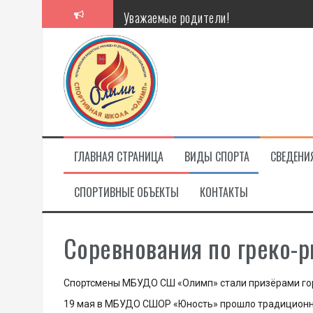
Перейти
Уважаемые родители!
к
содержимому
Алкоголь — путь в никуда
Решение спора без суда
Проголосуй за объекты благоустройст
ГЛАВНАЯ СТРАНИЦА
ВИДЫ СПОРТА
СВЕДЕНИ
СПОРТИВНЫЕ ОБЪЕКТЫ
КОНТАКТЫ
Соревнования по греко-
Спортсмены МБУДО СШ «Олимп» стали призёрами гор
19 мая в МБУДО СШОР «Юность» прошло традиционно