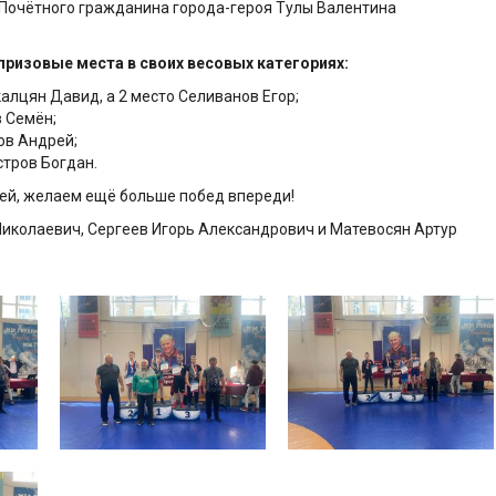
Почётного гражданина города-героя Тулы Валентина
ризовые места в своих весовых категориях:
калцян Давид, а 2 место Селиванов Егор;
в Семён;
ов Андрей;
стров Богдан.
ей, желаем ещё больше побед впереди!
иколаевич, Сергеев Игорь Александрович и Матевосян Артур