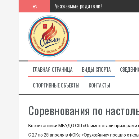
Перейти
Уважаемые родители!
к
содержимому
Алкоголь — путь в никуда
Решение спора без суда
Проголосуй за объекты благоустройст
ГЛАВНАЯ СТРАНИЦА
ВИДЫ СПОРТА
СВЕДЕНИ
СПОРТИВНЫЕ ОБЪЕКТЫ
КОНТАКТЫ
Соревнования по настол
Воспитанники МБУДО СШ «Олимп» стали призёрами с
С 27 по 28 апреля в ФОКе «Оружейник» прошло откр