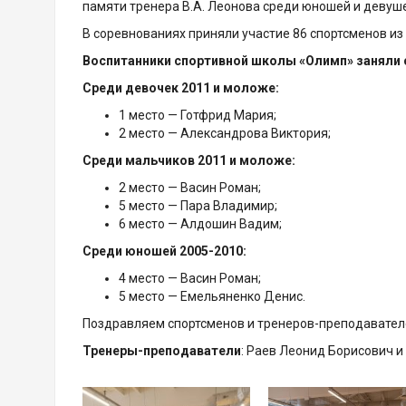
памяти тренера В.А. Леонова среди юношей и девушек 2
В соревнованиях приняли участие 86 спортсменов из 
Воспитанники спортивной школы «Олимп» заняли
Среди девочек 2011 и моложе:
1 место — Готфрид Мария;
2 место — Александрова Виктория;
Среди мальчиков 2011 и моложе:
2 место — Васин Роман;
5 место — Пара Владимир;
6 место — Алдошин Вадим;
Среди юношей 2005-2010:
4 место — Васин Роман;
5 место — Емельяненко Денис.
Поздравляем спортсменов и тренеров-преподавателе
Тренеры-преподаватели
: Раев Леонид Борисович 