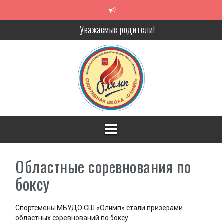
Перейти
к
содержимому
Уважаемые родители!
Алкоголь — путь в никуда
Решение спора без суда
Проголосуй за объекты благоустройства!
Областные соревнования по
боксу
Спортсмены МБУДО СШ «Олимп» стали призёрами
областных соревнований по боксу.