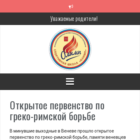
Перейти
к
содержимому
Алкоголь — путь в никуда
Решение спора без суда
Проголосуй за объекты благоустройства!
Открытое первенство по
греко-римской борьбе
В минувшие выходные в Веневе прошло открытое
первенство по греко-римской борьбе, памяти веневцев