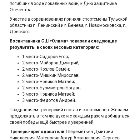
погибших в ходе локальных войн, к Дню защитника
Отечества.
Участие в соревнованиях приняли спортсмены Тульской
области из п. Ленинский и г. Венева, г. Новомосковска, г.
Донского.
Воспитанники СШ «Олимп» показали следующие
результаты в своих весовых категориях:
1 место-Сидоров Егор;
2 место-Майоров Дмитрий;
2 место-Козлов Семён;
2 место-Мишкин Мирослав;
2 место-Новиков Матвей;
2 место-Бурмистров Богдан;
3 место-Новиков Матвей;
3 место-Федотов Андрей.
Поздравляем тренерский состав и спортсменов. Желаем
продолжать в том же духе и с каждым разом добиваться
своей победы ещё быстрее и уверенней.
Тренеры-преподаватели
: Шереметьев Дмитрий
Николаевич, Матевосян Артур Асканазович, Сергеев