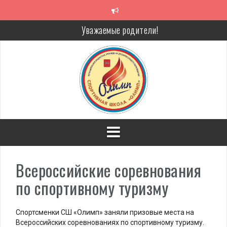
Перейти
к
содержимому
Уважаемые родители!
Алкоголь — путь в никуда
Решение спора без суда
Проголосуй за объекты благоустройства!
Всероссийские соревнования
по спортивному туризму
Спортсменки СШ «Олимп» заняли призовые места на
Всероссийских соревнованиях по спортивному туризму.