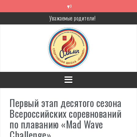
Перейти
к
содержимому
Уважаемые родители!
Алкоголь — путь в никуда
Решение спора без суда
Проголосуй за объекты благоустройства!
Первый этап десятого сезона
Всероссийских соревнований
по плаванию «Mad Wave
Challenge»