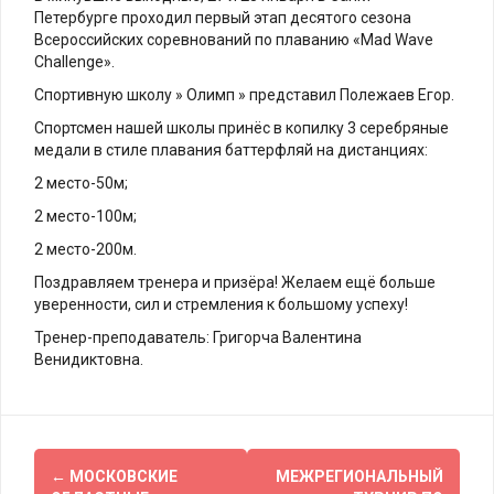
Петербурге проходил первый этап десятого сезона
Всероссийских соревнований по плаванию «Mad Wave
Challenge».
Спортивную школу » Олимп » представил Полежаев Егор.
Спортсмен нашей школы принёс в копилку 3 серебряные
медали в стиле плавания баттерфляй на дистанциях:
2 место-50м;
2 место-100м;
2 место-200м.
Поздравляем тренера и призёра! Желаем ещё больше
уверенности, сил и стремления к большому успеху!
Тренер-преподаватель: Григорча Валентина
Венидиктовна.
Навигация
←
МОСКОВСКИЕ
МЕЖРЕГИОНАЛЬНЫЙ