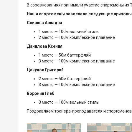
В соревнованиях принимали участие спортсмены из Т
Наши спортсмены завоевали следующие призовые
Свирина Ариадна
1 место — 100м вольный стиль
2 место — 100м комплексное плавание
Данилова Ксения
1 место — 50м баттерфляй
3 место — 100м комплексное плавание
Цакунов Григорий
2 место — 50м баттерфляй
3 место — 100м комплексное плавание
Воронин Глеб
3 место — 100м вольный стиль
Поздравляем тренера-преподавателя и спортсменов.