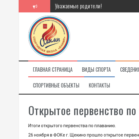
Перейти
Уважаемые родители!
к
содержимому
Алкоголь — путь в никуда
Решение спора без суда
Проголосуй за объекты благоустройст
ГЛАВНАЯ СТРАНИЦА
ВИДЫ СПОРТА
СВЕДЕНИ
СПОРТИВНЫЕ ОБЪЕКТЫ
КОНТАКТЫ
Открытое первенство по
Итоги открытого первенства по плаванию.
26 ноября в ФОКе г. Щекино прошло открытое перве