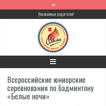
Перейти
к
содержимому
Уважаемые родители!
Алкоголь — путь в никуда
Решение спора без суда
Проголосуй за объекты благоустройства!
Всероссийские юниорские
соревнования по бадминтону
«Белые ночи»