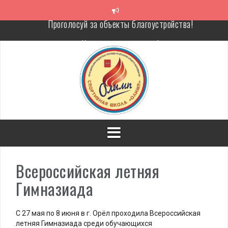
Перейти
к
содержимому
Уважаемые родители!
Алкоголь — путь в никуда
Решение спора без суда
Проголосуй за объекты благоустройства!
Всероссийская летняя
Гимназиада
С 27 мая по 8 июня в г. Орёл проходила Всероссийская
летняя Гимназиада среди обучающихся