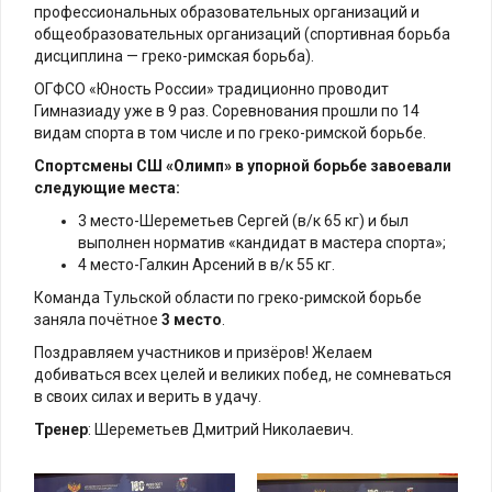
профессиональных образовательных организаций и
общеобразовательных организаций (спортивная борьба
дисциплина — греко-римская борьба).
ОГФСО «Юность России» традиционно проводит
Гимназиаду уже в 9 раз. Соревнования прошли по 14
видам спорта в том числе и по греко-римской борьбе.
Спортсмены СШ «Олимп» в упорной борьбе завоевали
следующие места:
3 место-Шереметьев Сергей (в/к 65 кг) и был
выполнен норматив «кандидат в мастера спорта»;
4 место-Галкин Арсений в в/к 55 кг.
Команда Тульской области по греко-римской борьбе
заняла почётное
3 место
.
Поздравляем участников и призёров! Желаем
добиваться всех целей и великих побед, не сомневаться
в своих силах и верить в удачу.
Тренер
: Шереметьев Дмитрий Николаевич.