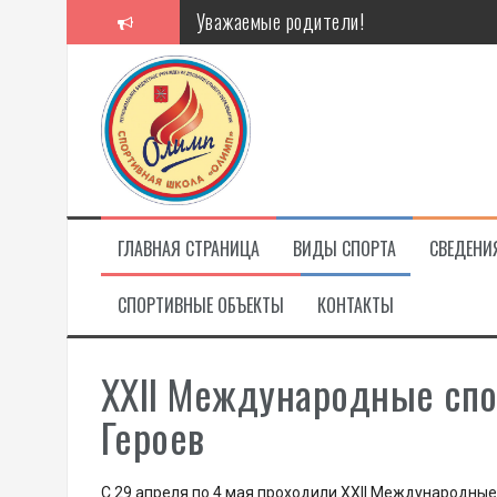
Перейти
Уважаемые родители!
к
содержимому
Алкоголь — путь в никуда
Решение спора без суда
Проголосуй за объекты благоустройст
ГЛАВНАЯ СТРАНИЦА
ВИДЫ СПОРТА
СВЕДЕНИ
СПОРТИВНЫЕ ОБЪЕКТЫ
КОНТАКТЫ
XXII Международные спо
Героев
С 29 апреля по 4 мая проходили XXII Международные