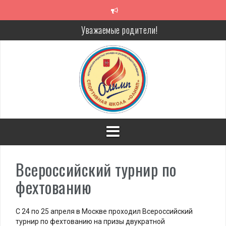
Перейти
к
содержимому
Уважаемые родители!
Алкоголь — путь в никуда
Решение спора без суда
Проголосуй за объекты благоустройства!
Всероссийский турнир по
фехтованию
С 24 по 25 апреля в Москве проходил Всероссийский
турнир по фехтованию на призы двукратной