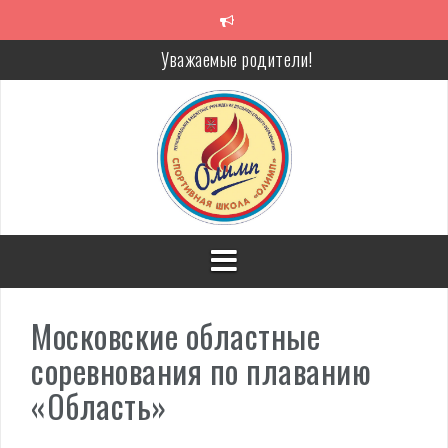
Перейти
к
содержимому
Уважаемые родители!
Алкоголь — путь в никуда
Решение спора без суда
Проголосуй за объекты благоустройства!
Московские областные
соревнования по плаванию
«Область»