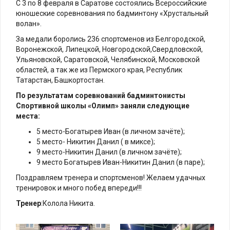
С 3 по 8 февраля в Саратове состоялись Всероссийские
юношеские соревнования по бадминтону «Хрустальный
волан».
За медали боролись 236 спортсменов из Белгородской,
Воронежской, Липецкой, Новгородской,Свердловской,
Ульяновской, Саратовской, Челябинской, Московской
областей, а так же из Пермского края, Республик
Татарстан, Башкортостан.
По результатам соревнований бадминтонисты
Спортивной школы «Олимп» заняли следующие
места:
5 место-Богатырев Иван (в личном зачёте);
5 место- Никитин Данил ( в миксе);
9 место-Никитин Данил (в личном зачёте);
9 место Богатырев Иван-Никитин Данил (в паре);
Поздравляем тренера и спортсменов! Желаем удачных
тренировок и много побед впереди!!!
Тренер
:Колола Никита.