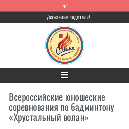
Перейти
к
содержимому
Уважаемые родители!
Алкоголь — путь в никуда
Решение спора без суда
Проголосуй за объекты благоустройства!
Всероссийские юношеские
соревнования по бадминтону
«Хрустальный волан»