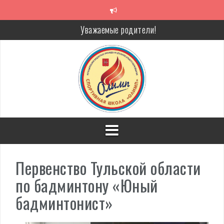
Перейти
к
содержимому
Уважаемые родители!
Алкоголь — путь в никуда
Решение спора без суда
Проголосуй за объекты благоустройства!
Первенство Тульской области
по бадминтону «Юный
бадминтонист»