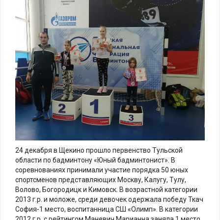
24 декабря в Щекино прошло первенство Тульской
области по бадминтону «Юный бадминтонист». В
соревнованиях принимали участие порядка 50 юных
спортсменов представляющих Москву, Калугу, Тулу,
Волово, Богородицк и Кимовск. В возрастной категории
2013 г.р. и моложе, среди девочек одержала победу Ткач
София-1 место, воспитанница СШ «Олимп». В категории
2012 г.р. с рейтингом Маневич Марианна заняла 1 место