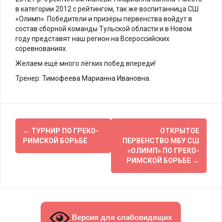
в категории 2012 с рейтингом, так же воспитанница СШ
«Олимп». Победители и призёры первенства войдут в
состав сборной команды Тульской области и в Новом
году представят наш регион на Всероссийских
соревнованиях.
Желаем ещё много лёгких побед впереди!
Тренер: Тимофеева Марианна Ивановна.
Навигация
←
ТУРНИР ПО ГРЕКО-
ОТКРЫТОЕ
по
РИМСКОЙ БОРЬБЕ
ПЕРВЕНСТВО МБУ СШ
«ОЛИМП» ПО ГРЕКО-
записям
РИМСКОЙ БОРЬБЕ
→
Версия для слабовидящих