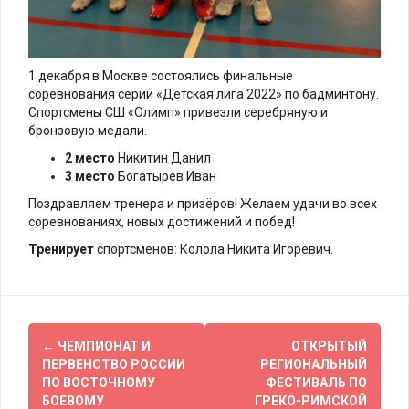
1 декабря в Москве состоялись финальные
соревнования серии «Детская лига 2022» по бадминтону.
Спортсмены СШ «Олимп» привезли серебряную и
бронзовую медали.
2 место
Никитин Данил
3 место
Богатырев Иван
Поздравляем тренера и призёров! Желаем удачи во всех
соревнованиях, новых достижений и побед!
Тренирует
спортсменов: Колола Никита Игоревич.
Навигация
←
ЧЕМПИОНАТ И
ОТКРЫТЫЙ
по
ПЕРВЕНСТВО РОССИИ
РЕГИОНАЛЬНЫЙ
ПО ВОСТОЧНОМУ
ФЕСТИВАЛЬ ПО
записям
БОЕВОМУ
ГРЕКО-РИМСКОЙ