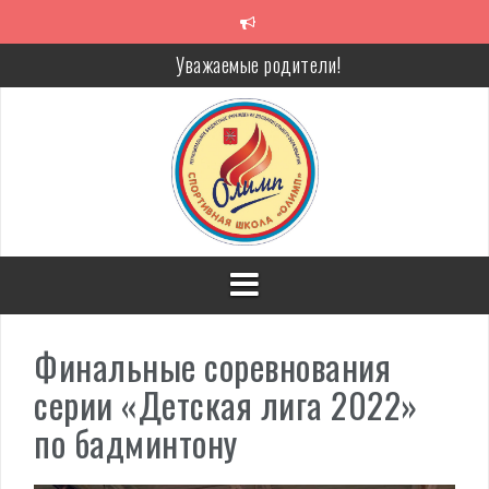
Перейти
к
содержимому
Уважаемые родители!
Алкоголь — путь в никуда
Решение спора без суда
Проголосуй за объекты благоустройства!
Финальные соревнования
серии «Детская лига 2022»
по бадминтону