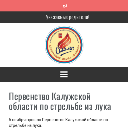
Перейти
к
содержимому
Уважаемые родители!
Алкоголь — путь в никуда
Решение спора без суда
Проголосуй за объекты благоустройства!
Первенство Калужской
области по стрельбе из лука
5 ноября прошло Первенство Калужской области по
стрельбе из лука.