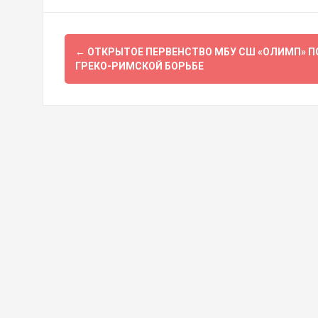
Навигация
←
ОТКРЫТОЕ ПЕРВЕНСТВО МБУ СШ «ОЛИМП» П
по
ГРЕКО-РИМСКОЙ БОРЬБЕ
записям