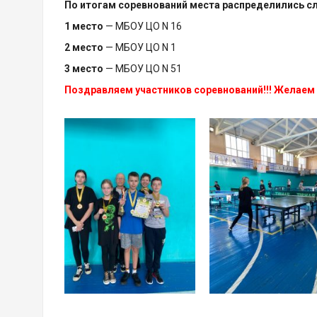
По итогам соревнований места распределились 
1 место
— МБОУ ЦО N 16
2 место
— МБОУ ЦО N 1
3 место
— МБОУ ЦО N 51
Поздравляем участников соревнований!!! Желаем д