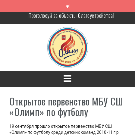
Перейти
к
содержимому
Уважаемые родители!
Алкоголь — путь в никуда
Решение спора без суда
Проголосуй за объекты благоустройства!
Открытое первенство МБУ СШ
«Олимп» по футболу
19 сентября прошло открытое первенство МБУ СШ
«Олимп» по футболу среди детских команд 2010-11 г.р.