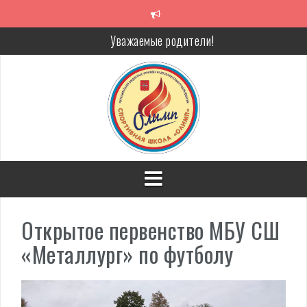
Перейти
к
содержимому
Уважаемые родители!
Алкоголь — путь в никуда
Решение спора без суда
Проголосуй за объекты благоустройства!
Открытое первенство МБУ СШ
«Металлург» по футболу