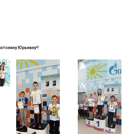
Антонину Юрьевну
!!!