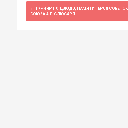
Навигация
←
ТУРНИР ПО ДЗЮДО, ПАМЯТИ ГЕРОЯ СОВЕТС
по
СОЮЗА А.Е. СЛЮСАРЯ
записям