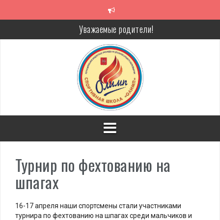
Перейти
к
содержимому
Уважаемые родители!
Алкоголь — путь в никуда
Решение спора без суда
Проголосуй за объекты благоустройства!
Турнир по фехтованию на
шпагах
16-17 апреля наши спортсмены стали участниками
турнира по фехтованию на шпагах среди мальчиков и