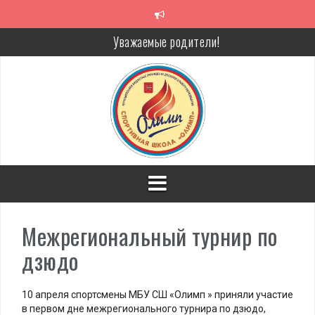
Перейти
к
содержимому
Уважаемые родители!
Алкоголь — путь в никуда
Решение спора без суда
Проголосуй за объекты благоустройства!
Межрегиональный турнир по
дзюдо
10 апреля спортсмены МБУ СШ «Олимп » приняли участие
в первом дне межрегионального турнира по дзюдо,