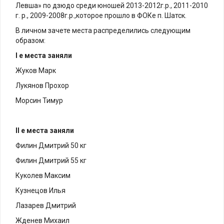
Левша» по дзюдо среди юношей
2013-2012
г.р.,
2011-2010
г. р.,
2009-2008
г.р.,которое прошло в ФОКе п. Шатск.
В личном зачете места распределились следующим
образом:
I e места заняли
Жуков Марк
Лукянов Прохор
Морсин Тимур
II е места заняли
Филин Дмитрий 50 кг
Филин Дмитрий 55 кг
Куколев Максим
Кузнецов Илья
Лазарев Дмитрий
Жденев Михаил