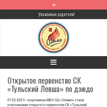
Перейти
к
содержимому
Алкоголь — путь в никуда
Решение спора без суда
Проголосуй за объекты благоустройства!
Уважаемые родители!
Открытое первенство СК
«Тульский Левша» по дзюдо
07.02.2021г. спортсмены МБУ СШ «Олимп» стали
участниками открытого первенства СК «Тульский