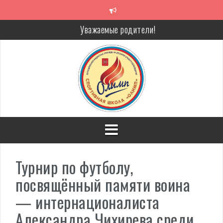
Перейти
к
содержимому
Уважаемые родители!
Алкоголь — путь в никуда
Решение спора без суда
Проголосуй за объекты благоустройства!
Турнир по футболу,
посвящённый памяти воина
— интернационалиста
Александра Чихирева среди