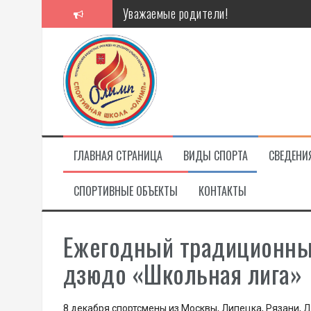
Перейти
Уважаемые родители!
к
содержимому
Алкоголь — путь в никуда
Решение спора без суда
Проголосуй за объекты благоустройст
ГЛАВНАЯ СТРАНИЦА
ВИДЫ СПОРТА
СВЕДЕНИ
СПОРТИВНЫЕ ОБЪЕКТЫ
КОНТАКТЫ
Ежегодный традиционны
дзюдо «Школьная лига»
8 декабря спортсмены из Москвы, Липецка, Рязани, 