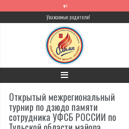
Перейти
к
содержимому
Уважаемые родители!
Алкоголь — путь в никуда
Решение спора без суда
Проголосуй за объекты благоустройства!
Открытый межрегиональный
турнир по дзюдо памяти
сотрудника УФСБ РОССИИ по
Тульской области майора