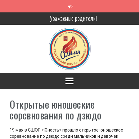
Перейти
к
содержимому
Уважаемые родители!
Алкоголь — путь в никуда
Решение спора без суда
Проголосуй за объекты благоустройства!
Открытые юношеские
соревнования по дзюдо
19 мая в СШОР «Юность» прошло открытое юношеское
соревнование по дзюдо среди мальчиков и девочек