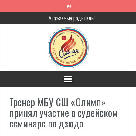
Перейти
к
содержимому
Уважаемые родители!
Алкоголь — путь в никуда
Решение спора без суда
Проголосуй за объекты благоустройства!
Тренер МБУ СШ «Олимп»
принял участие в судейском
семинаре по дзюдо