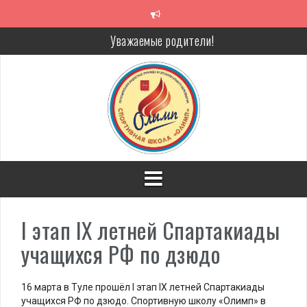
Перейти
к
содержимому
Алкоголь — путь в никуда
Решение спора без суда
Проголосуй за объекты благоустройства!
Уважаемые родители!
I этап IX летней Спартакиады
учащихся РФ по дзюдо
16 марта в Туле прошёл I этап IX летней Спартакиады
учащихся РФ по дзюдо. Спортивную школу «Олимп» в