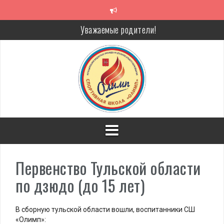
Перейти
к
содержимому
Уважаемые родители!
Алкоголь — путь в никуда
Решение спора без суда
Проголосуй за объекты благоустройства!
Первенство Тульской области
по дзюдо (до 15 лет)
В сборную тульской области вошли, воспитанники СШ
«Олимп»: