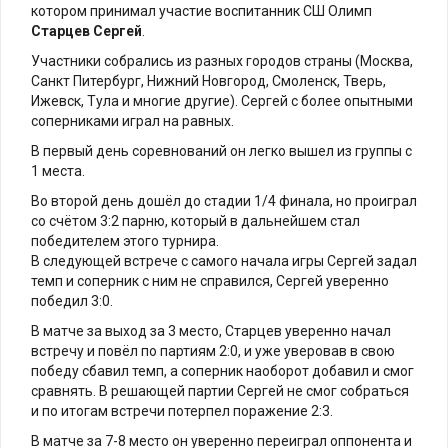
котором принимал участие воспитанник СШ Олимп
Старцев Сергей
.
Участники собрались из разных городов страны (Москва,
Санкт Питербург, Нижний Новгород, Смоленск, Тверь,
Ижевск, Тула и многие другие). Сергей с более опытными
соперниками играл на равных.
В первый день соревнований он легко вышел из группы с
1 места.
Во второй день дошёл до стадии 1/4 финала, но проиграл
со счётом 3:2 парню, который в дальнейшем стал
победителем этого турнира.
В следующей встрече с самого начала игры Сергей задал
темп и соперник с ним не справился, Сергей уверенно
победил 3:0.
В матче за выход за 3 место, Старцев уверенно начал
встречу и повёл по партиям 2:0, и уже уверовав в свою
победу сбавил темп, а соперник наоборот добавил и смог
сравнять. В решающей партии Сергей не смог собраться
и по итогам встречи потерпел поражение 2:3.
В матче за 7-8 место он уверенно переиграл оппонента и