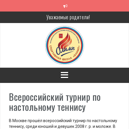
Перейти
к
содержимому
Уважаемые родители!
Алкоголь — путь в никуда
Решение спора без суда
Проголосуй за объекты благоустройства!
Всероссийский турнир по
настольному теннису
В Москве прошёл всероссийский турнир по настольному
теннису, среди юношей и девушек 2008 г. р. и моложе. В