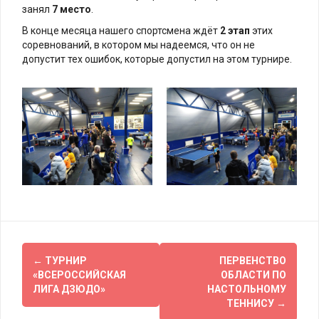
занял
7 место
.
В конце месяца нашего спортсмена ждёт
2 этап
этих
соревнований, в котором мы надеемся, что он не
допустит тех ошибок, которые допустил на этом турнире.
Навигация
←
ТУРНИР
ПЕРВЕНСТВО
по
«ВСЕРОССИЙСКАЯ
ОБЛАСТИ ПО
ЛИГА ДЗЮДО»
НАСТОЛЬНОМУ
записям
ТЕННИСУ
→