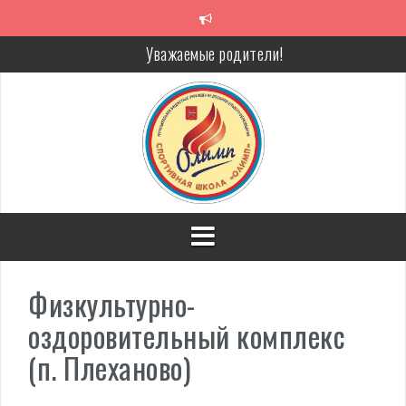
Перейти
к
содержимому
Уважаемые родители!
Алкоголь — путь в никуда
Решение спора без суда
Проголосуй за объекты благоустройства!
Физкультурно-
оздоровительный комплекс
(п. Плеханово)