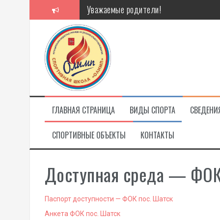
Перейти
Уважаемые родители!
к
содержимому
Алкоголь — путь в никуда
Решение спора без суда
Проголосуй за объекты благоустройст
ГЛАВНАЯ СТРАНИЦА
ВИДЫ СПОРТА
СВЕДЕНИ
СПОРТИВНЫЕ ОБЪЕКТЫ
КОНТАКТЫ
Доступная среда — ФОК 
Паспорт доступности — ФОК пос. Шатск
Анкета ФОК пос. Шатск